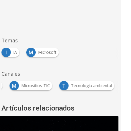
Temas
I
M
IA
Microsoft
Canales
M
T
l
Micrositios-TIC
Tecnología ambiental
Artículos relacionados