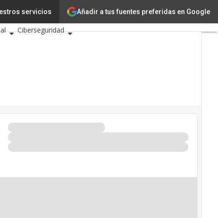
Añadir a tus fuentes preferidas en Google
estros servicios
novación
Ciencia
ial
Ciberseguridad
entos TIC 2026