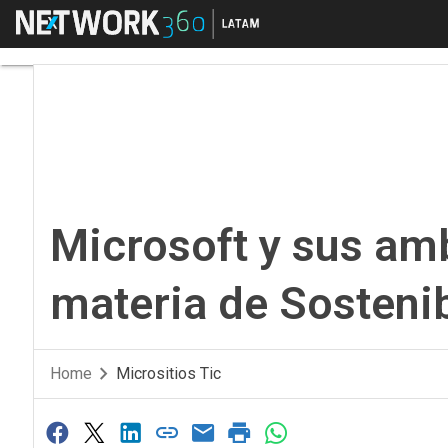
Menú
Microsoft y sus ambi
Microsoft y sus am
materia de Sostenib
Home
Micrositios Tic