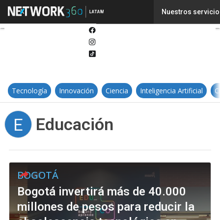
Twitter
Nuestros servicio
Linkedin
Facebook
Instagram
Tiktok
Tecnología
Innovación
Ciencia
Inteligencia Artificial
C
Educación
E
BOGOTÁ
Bogotá invertirá más de 40.000
millones de pesos para reducir la