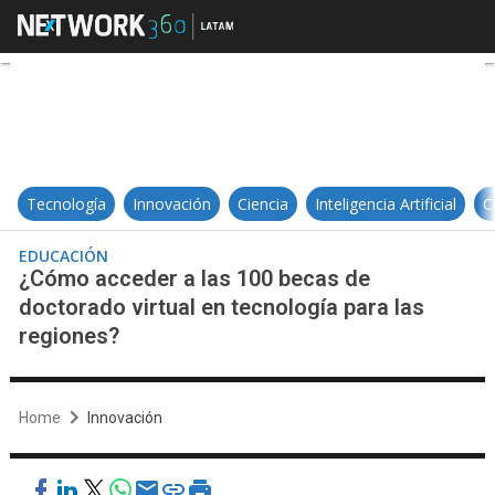
¿Cómo acceder a las 100 becas de 
Tecnología
Innovación
Ciencia
Inteligencia Artificial
C
EDUCACIÓN
¿Cómo acceder a las 100 becas de
doctorado virtual en tecnología para las
regiones?
Home
Innovación