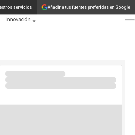
gía
Añadir a tus fuentes preferidas en Google
estros servicios
Tecnología
Innovación
Ciencia
Inteligencia Artificial
Ciberseguridad
Calendario de
Eventos TIC 2026