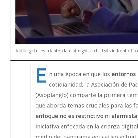
A little girl uses a laptop late at night, a child sits in front 
E
n una época en que los
entornos 
cotidianidad, la Asociación de Pa
(Asoplanglo) comparte la primera te
que aborda temas cruciales para las fa
enfoque no es restrictivo ni alarmis
iniciativa enfocada en la crianza digit
medio del panorama educativo actual.