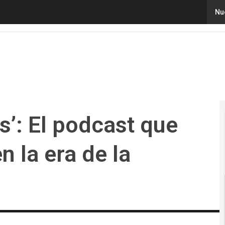
El podcast que guía a las familias en la era de la tecnolo
Nu
’: El podcast que
n la era de la