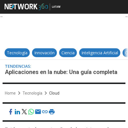
Aplicaciones en la nube: Una guía
Tecnología
Innovación
Ciencia
Inteligencia Artificial
C
TENDENCIAS:
Aplicaciones en la nube: Una guía completa
Home
Tecnología
Cloud