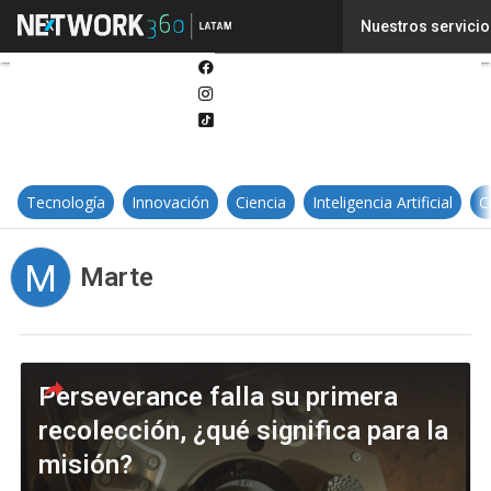
Twitter
Nuestros servicio
Linkedin
Facebook
Instagram
Tiktok
Tecnología
Innovación
Ciencia
Inteligencia Artificial
C
M
Marte
Perseverance falla su primera
recolección, ¿qué significa para la
misión?