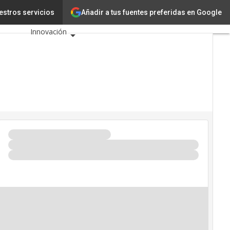
Añadir a tus fuentes preferidas en Google
 de 2021
estros servicios
Tecnología
Innovación
Ciencia
Inteligencia
Artificial
Ciberseguridad
Calendario de
Eventos TIC 2026