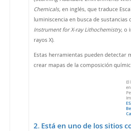
Chemicals,
en inglés, que traduce Esc
luminiscencia en busca de sustancias o
Instrument for X-ray Lithochemistry
, o
rayos X).
Estas herramientas pueden detectar m
crear mapas de la composición químic
El
en
Pe
Im
ES
Be
Ca
2. Está en uno de los sitios