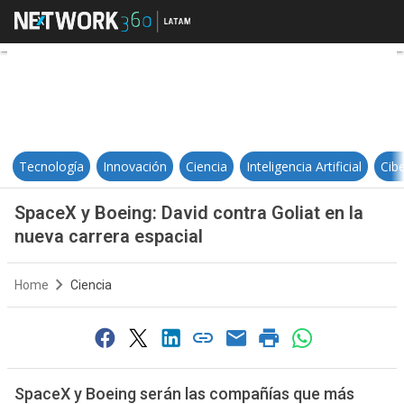
SpaceX y Boeing: David contra Goli
Tecnología
Innovación
Ciencia
Inteligencia Artificial
Cib
SpaceX y Boeing: David contra Goliat en la
nueva carrera espacial
Home
Ciencia
SpaceX y Boeing serán las compañías que más