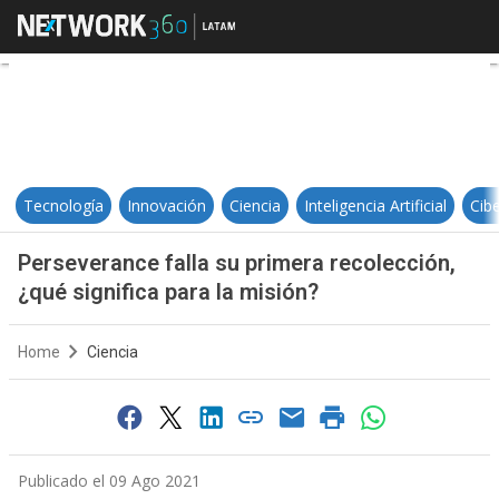
Perseverance falla su primera reco
Tecnología
Innovación
Ciencia
Inteligencia Artificial
Cib
Perseverance falla su primera recolección,
¿qué significa para la misión?
Home
Ciencia
Publicado el 09 Ago 2021