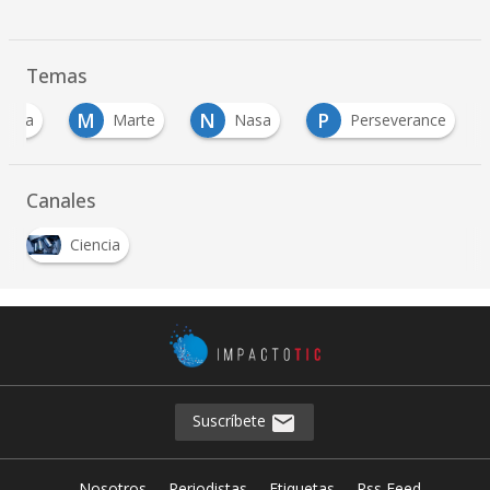
Temas
M
N
P
encia
Marte
Nasa
Perseverance
Canales
Ciencia
Suscríbete
Nosotros
Periodistas
Etiquetas
Rss Feed