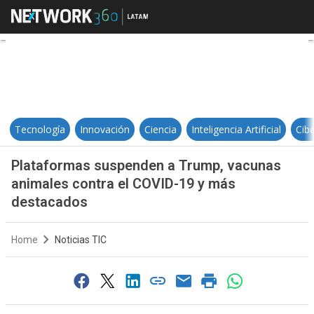
Plataformas suspenden a Trump, 
Tecnología
Innovación
Ciencia
Inteligencia Artificial
Cib
Plataformas suspenden a Trump, vacunas
animales contra el COVID-19 y más
destacados
Home
Noticias TIC