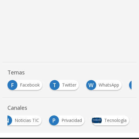
Temas
T
W
Z
cebook
Twitter
WhatsApp
Zoho
Canales
N
P
Noticias TIC
Privacidad
Tecnología