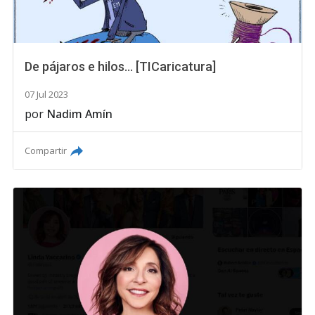
De pájaros e hilos... [TICaricatura]
07 Jul 2023
por
Nadim Amín
Compartir