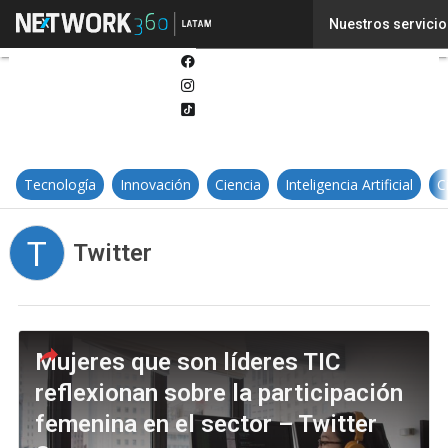
Twitter
Nuestros servicio
Linkedin
Facebook
Instagram
Tiktok
Tecnología
Innovación
Ciencia
Inteligencia Artificial
C
T
Twitter
Mujeres que son líderes TIC
reflexionan sobre la participación
femenina en el sector – Twitter