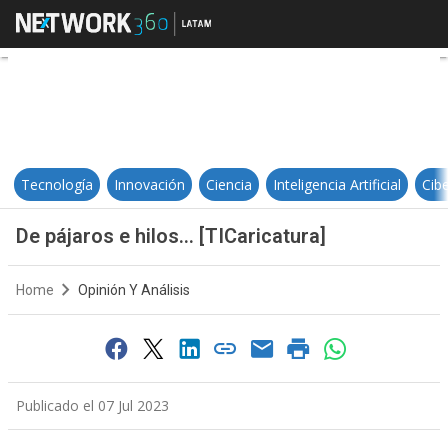
De pájaros e hilos… [TICaricatura]
Tecnología
Innovación
Ciencia
Inteligencia Artificial
Cib
De pájaros e hilos… [TICaricatura]
Home
Opinión Y Análisis
Publicado el 07 Jul 2023