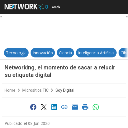
Networking, el momento de sacar a 
Tecnología
Innovación
Ciencia
Inteligencia Artificial
Cib
Networking, el momento de sacar a relucir
su etiqueta digital
Home
Micrositios TIC
Soy Digital
Publicado el 08 Jun 2020