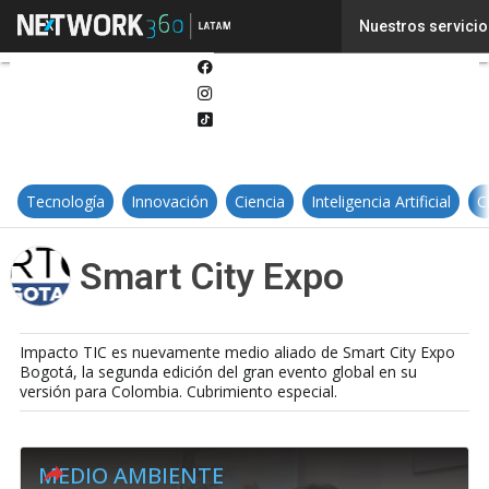
Twitter
Nuestros servicio
Linkedin
Facebook
Instagram
Tiktok
Tecnología
Innovación
Ciencia
Inteligencia Artificial
C
Smart City Expo
Impacto TIC es nuevamente medio aliado de Smart City Expo
Bogotá, la segunda edición del gran evento global en su
versión para Colombia. Cubrimiento especial.
MEDIO AMBIENTE