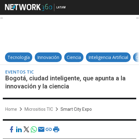
Bogotá, ciudad inteligente, que apu
Tecnología
Innovación
Ciencia
Inteligencia Artificial
C
EVENTOS TIC
Bogotá, ciudad inteligente, que apunta a la
innovación y la ciencia
Home
Micrositios TIC
Smart City Expo