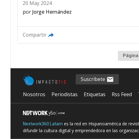
20 May 2024
por
Jorge Hernández
Compartir
Página
Suscríbete
Nosotros
Periodistas
Etiquetas
Rss Feed
es la red en Hispanoamérica de revis
Nextwork360 Latam
difundir la cultura digital y emprendedora en las organiza