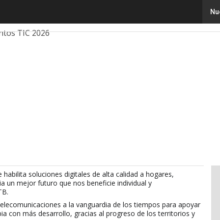
Nu
ovación
Ciencia
Inteligencia Artificial
Ciberseguridad
ntos TIC 2026
bilita soluciones digitales de alta calidad a hogares,
a un mejor futuro que nos beneficie individual y
TB.
telecomunicaciones a la vanguardia de los tiempos para apoyar
 con más desarrollo, gracias al progreso de los territorios y