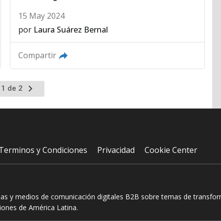
15 May 2024
por
Laura Suárez Bernal
Compartir
Ir
 1 de 2
a
la
página
siguiente
Terminos y Condiciones
Privacidad
Cookie Center
tas y medios de comunicación digitales B2B sobre temas de transform
ciones de América Latina.