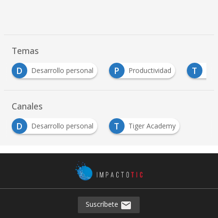
Temas
P
T
rollo personal
Productividad
Tiger Academy
Canales
D
T
Desarrollo personal
Tiger Academy
Suscríbete