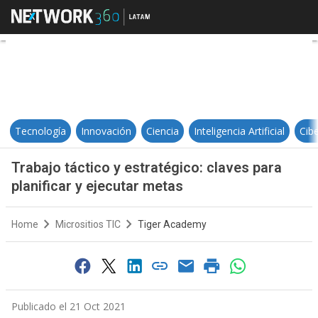
Trabajo táctico y estratégico: cla
Tecnología
Innovación
Ciencia
Inteligencia Artificial
Cib
Trabajo táctico y estratégico: claves para
planificar y ejecutar metas
Home
Micrositios TIC
Tiger Academy
Publicado el 21 Oct 2021