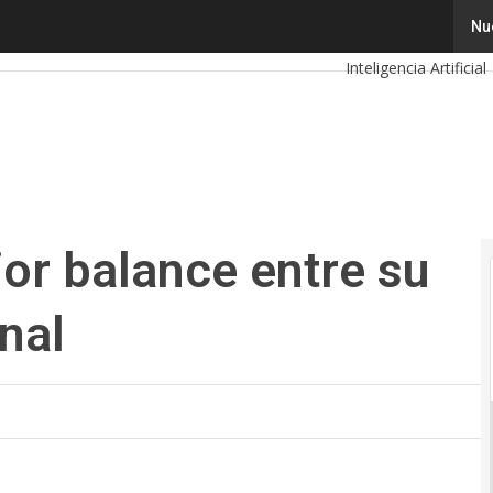
balance entre su vida laboral y personal
Tecnología
Innov
Nu
Inteligencia Artificial
Calendario de Event
or balance entre su
nal