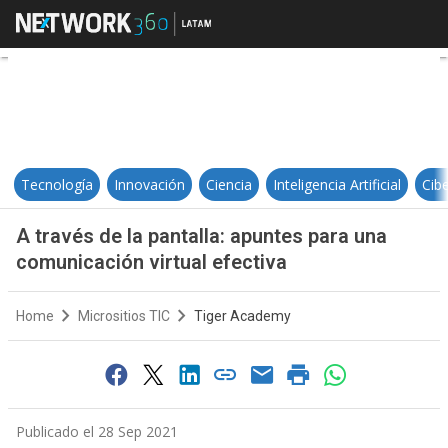
A través de la pantalla: apuntes p
Tecnología
Innovación
Ciencia
Inteligencia Artificial
Cib
A través de la pantalla: apuntes para una
comunicación virtual efectiva
Home
Micrositios TIC
Tiger Academy
Publicado el 28 Sep 2021