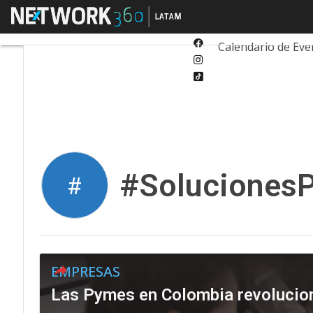
Twitter
Menú
Tecnología
Inn
Linkedin
Facebook
Calendario de Eve
Instagram
Tiktok
#Soluciones
#
EMPRESAS
Las Pymes en Colombia revolucion