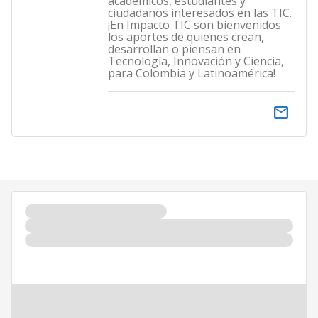
académicos, estudiantes y
ciudadanos interesados en las TIC.
¡En Impacto TIC son bienvenidos
los aportes de quienes crean,
desarrollan o piensan en
Tecnología, Innovación y Ciencia,
para Colombia y Latinoamérica!
email