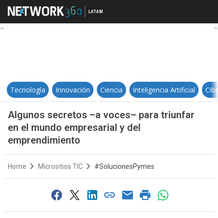
Algunos secretos –a voces– para 
Tecnología
Innovación
Ciencia
Inteligencia Artificial
Cib
Algunos secretos –a voces– para triunfar
en el mundo empresarial y del
emprendimiento
Home
Micrositios TIC
#SolucionesPymes