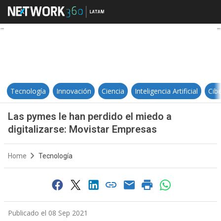
Las pymes le han perdido el miedo
Tecnología
Innovación
Ciencia
Inteligencia Artificial
Cib
Las pymes le han perdido el miedo a
digitalizarse: Movistar Empresas
Home
Tecnología
Publicado el 08 Sep 2021