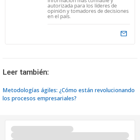
información más confiable y
autorizada para los líderes de
opinión y tomadores de decisiones
en el país.
email
Leer también:
Metodologías ágiles: ¿Cómo están revolucionando
los procesos empresariales?