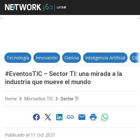
#EventosTIC – Sector TI: una mir
Tecnología
Innovación
Ciencia
Inteligencia Artificial
Cib
#EventosTIC – Sector TI: una mirada a la
industria que mueve el mundo
Home
Micrositios TIC
Sector TI
Publicado el 11 Oct 2021