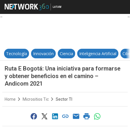
Ruta E Bogotá: Una iniciativa par
Tecnología
Innovación
Ciencia
Inteligencia Artificial
Cib
Ruta E Bogotá: Una iniciativa para formarse
y obtener beneficios en el camino –
Andicom 2021
Home
Micrositios Tic
Sector TI