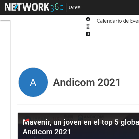
Twitter
Menú
Tecnología
Inn
Linkedin
Facebook
Calendario de Eve
Instagram
Tiktok
Andicom 2021
A
Mavenir, un joven en el top 5 glob
Andicom 2021