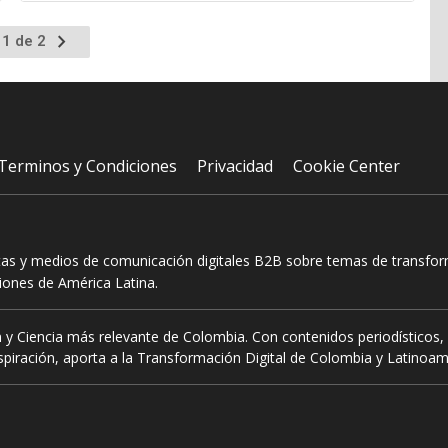
Ir
 1 de 2
a
la
página
siguiente
Terminos y Condiciones
Privacidad
Cookie Center
tas y medios de comunicación digitales B2B sobre temas de transform
ciones de América Latina.
 y Ciencia más relevante de Colombia. Con contenidos periodísticos, 
piración, aporta a la Transformación Digital de Colombia y Latinoam