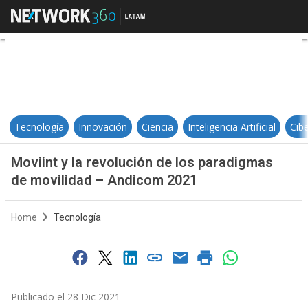
Moviint y la revolución de los p
Tecnología
Innovación
Ciencia
Inteligencia Artificial
Cib
Moviint y la revolución de los paradigmas
de movilidad – Andicom 2021
Home
Tecnología
Publicado el 28 Dic 2021