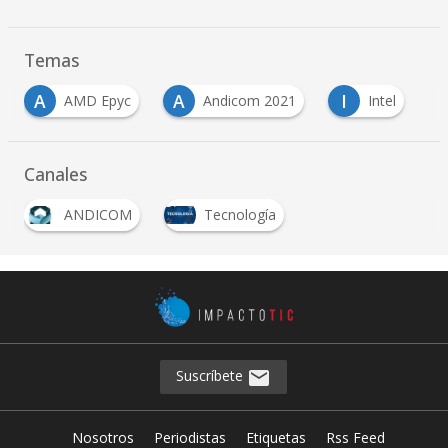
Temas
A
A
I
AMD Epyc
Andicom 2021
Intel
Canales
ANDICOM
Tecnología
Suscríbete
Nosotros
Periodistas
Etiquetas
Rss Feed