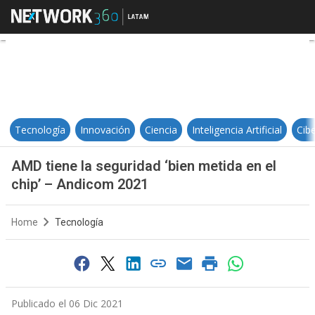
AMD tiene la seguridad ‘bien meti
Tecnología
Innovación
Ciencia
Inteligencia Artificial
Cib
AMD tiene la seguridad ‘bien metida en el
chip’ – Andicom 2021
Home
Tecnología
Publicado el 06 Dic 2021