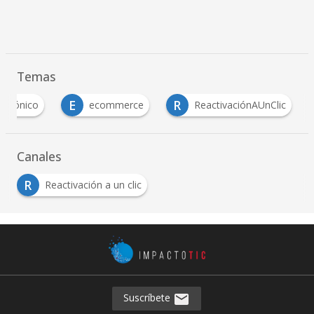
Temas
E
R
ctrónico
ecommerce
ReactivaciónAUnClic
Canales
R
Reactivación a un clic
Suscríbete