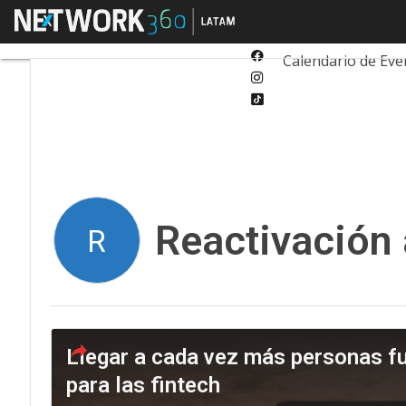
Twitter
Menú
Tecnología
Inn
Linkedin
Facebook
Calendario de Eve
Instagram
Tiktok
Reactivación 
R
Llegar a cada vez más personas fu
para las fintech