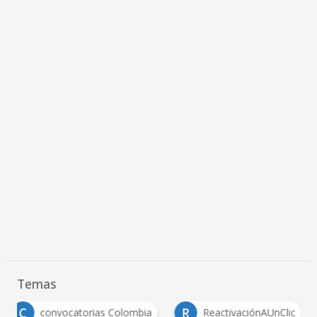
Temas
C
R
convocatorias Colombia
ReactivaciónAUnClic