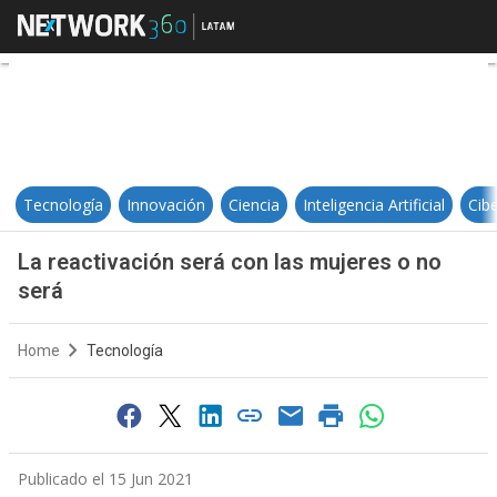
La reactivación será con las muje
Tecnología
Innovación
Ciencia
Inteligencia Artificial
Cib
La reactivación será con las mujeres o no
será
Home
Tecnología
Publicado el 15 Jun 2021