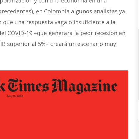
polarización y con una economía en una
precedentes), en Colombia algunos analistas ya
 que una respuesta vaga o insuficiente a la
 del COVID-19 –que generará la peor recesión en
 PIB superior al 5%– creará un escenario muy