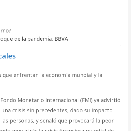
erno?
choque de la pandemia: BBVA
cales
os que enfrentan la economía mundial y la
l Fondo Monetario Internacional (FMI) ya advirtió
 una crisis sin precedentes, dado su impacto
e las personas, y señaló que provocará la peor
ndo muy atrás la crisis financiera mundial de