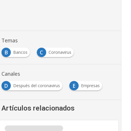
Temas
B
C
Bancos
Coronavirus
Canales
D
E
Después del coronavirus
Empresas
Artículos relacionados