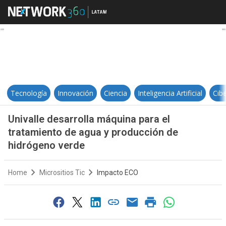
Univalle desarrolla máquina para 
Tecnología
Innovación
Ciencia
Inteligencia Artificial
Cib
Univalle desarrolla máquina para el
tratamiento de agua y producción de
hidrógeno verde
Home
Micrositios Tic
Impacto ECO