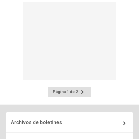
Ir
Página 1 de 2
a
la
página
siguiente
Archivos de boletines