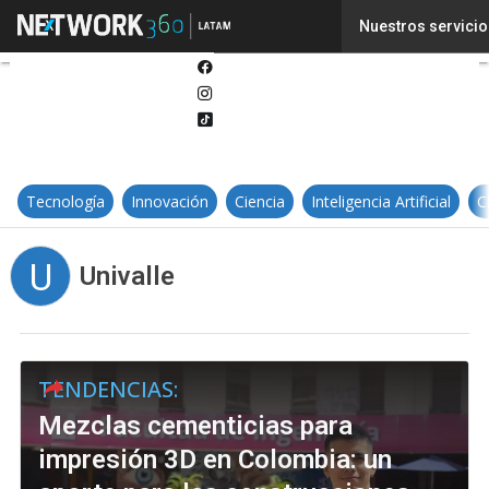
Twitter
Nuestros servicio
Linkedin
Facebook
Instagram
Tiktok
Tecnología
Innovación
Ciencia
Inteligencia Artificial
C
U
Univalle
TENDENCIAS:
Mezclas cementicias para
impresión 3D en Colombia: un