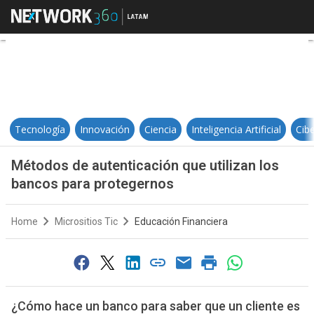
Métodos de autenticación que uti
Tecnología
Innovación
Ciencia
Inteligencia Artificial
Cib
Métodos de autenticación que utilizan los
bancos para protegernos
Home
Micrositios Tic
Educación Financiera
¿Cómo hace un banco para saber que un cliente es