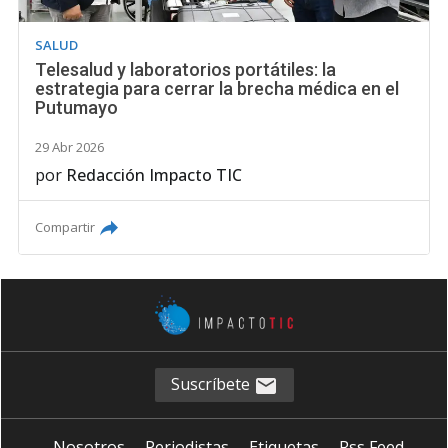
SALUD
Telesalud y laboratorios portátiles: la
estrategia para cerrar la brecha médica en el
Putumayo
29 Abr 2026
por
Redacción Impacto TIC
Compartir
Suscríbete
Nosotros
Periodistas
Etiquetas
Rss Feed