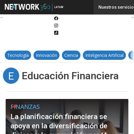
Twitter
Nuestros servicio
Linkedin
Facebook
Instagram
Tiktok
Tecnología
Innovación
Ciencia
Inteligencia Artificial
C
Educación Financiera
E
FINANZAS
La planificación financiera se
apoya en la diversificación de