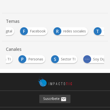
Temas
F
R
T
Facebook
redes sociales
Twitter
Canales
P
S
I
Personas
Sector TI
Soy Digital
Suscríbete