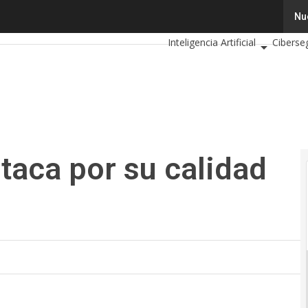
a por su calidad de vida digital
Tecnología
Innovación
Nu
C
Inteligencia Artificial
Ciberse
Calendario de Eventos TIC 202
taca por su calidad