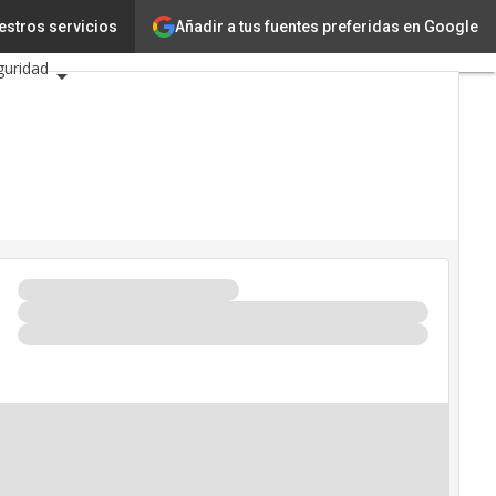
Añadir a tus fuentes preferidas en Google
estros servicios
iencia
guridad
6