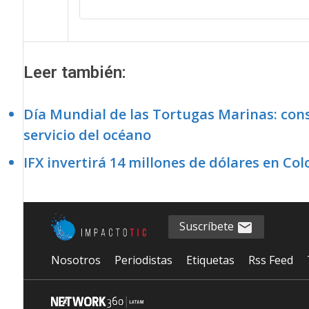
Leer también:
Día Mundial de las Tortugas Marinas: cons
servicio del océano
IFX invertirá 14 millones de dólares en Co
Suscríbete
Nosotros
Periodistas
Etiquetas
Rss Feed