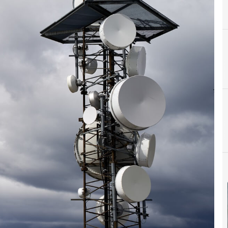
P
proveedores telcos