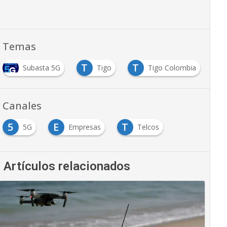
Temas
T
T
Subasta 5G
Tigo
Tigo Colombia
Canales
5
E
T
5G
Empresas
Telcos
Artículos relacionados