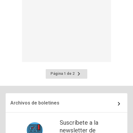
Ir
Página 1 de 2
a
la
página
siguiente
Archivos de boletines
Suscríbete a la
newsletter de