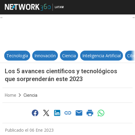
Los 5 avances científicos y tecn
Tecnología
Innovación
Ciencia
Inteligencia Artificial
Cib
Los 5 avances científicos y tecnológicos
que sorprenderán este 2023
Home
Ciencia
Publicado el 06 Ene 2023