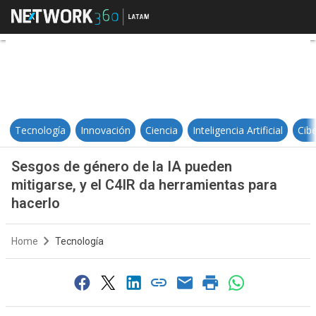
Sesgos de género de la IA pueden 
Tecnología
Innovación
Ciencia
Inteligencia Artificial
Cib
Sesgos de género de la IA pueden
mitigarse, y el C4IR da herramientas para
hacerlo
Home
Tecnología