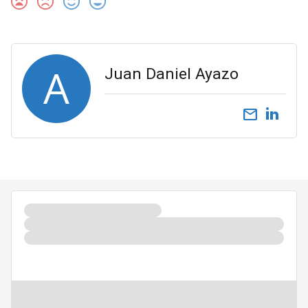
A
Juan Daniel Ayazo
email