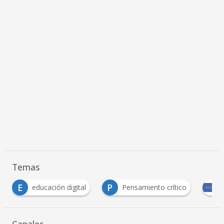
Temas
P
ión digital
Pensamiento crítico
Soy Digital