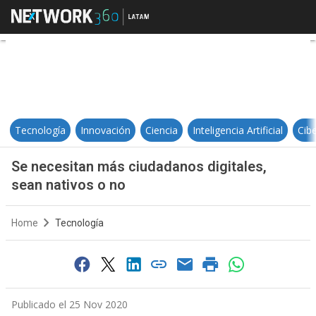
Se necesitan más ciudadanos digi
Tecnología
Innovación
Ciencia
Inteligencia Artificial
Cib
Se necesitan más ciudadanos digitales,
sean nativos o no
Home
Tecnología
Publicado el 25 Nov 2020