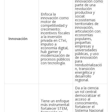
innovación como
parte de una
revolución
productiva y
Enfoca la
social:
innovación como
ecosistemas
motor de
territoriales de
competitividad y
innovación,
crecimiento:
articulación con
incentivos fiscales
economías
a la inversión
Innovación
populares,
privada en CTeI,
pequeñas
impulso a
empresas y
economía digital,
universidades
hub gamer y
públicas, y uso
modernización de
de innovación
procesos públicos
para
con tecnología.
reindustrializació
n, transición
energética y
desarrollo
regional.
Da a la ciencia
un rol central:
democratizar el
acceso al
Tiene un enfoque
conocimiento,
más instrumental:
fortalecer el
fortalecer STEM,
Sistema Nacional