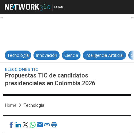
Propuestas TIC de candidatos pr
Tecnología
Innovación
Ciencia
Inteligencia Artificial
C
ELECCIONES TIC
Propuestas TIC de candidatos
presidenciales en Colombia 2026
Home
Tecnología