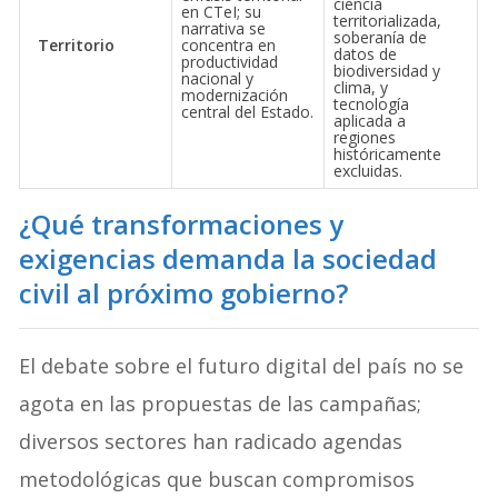
ciencia
en CTeI; su
territorializada,
narrativa se
soberanía de
Territorio
concentra en
datos de
productividad
biodiversidad y
nacional y
clima, y
modernización
tecnología
central del Estado.
aplicada a
regiones
históricamente
excluidas.
¿Qué transformaciones y
exigencias demanda la sociedad
civil al próximo gobierno?
El debate sobre el futuro digital del país no se
agota en las propuestas de las campañas;
diversos sectores han radicado agendas
metodológicas que buscan compromisos