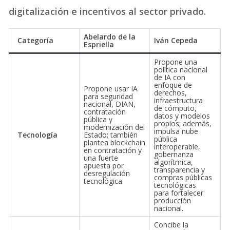
digitalización e incentivos al sector privado.
Abelardo de la
Categoría
Iván Cepeda
Espriella
Propone una
política nacional
de IA con
enfoque de
Propone usar IA
derechos,
para seguridad
infraestructura
nacional, DIAN,
de cómputo,
contratación
datos y modelos
pública y
propios; además,
modernización del
impulsa nube
Tecnología
Estado; también
pública
plantea blockchain
interoperable,
en contratación y
gobernanza
una fuerte
algorítmica,
apuesta por
transparencia y
desregulación
compras públicas
tecnológica.
tecnológicas
para fortalecer
producción
nacional.
Concibe la