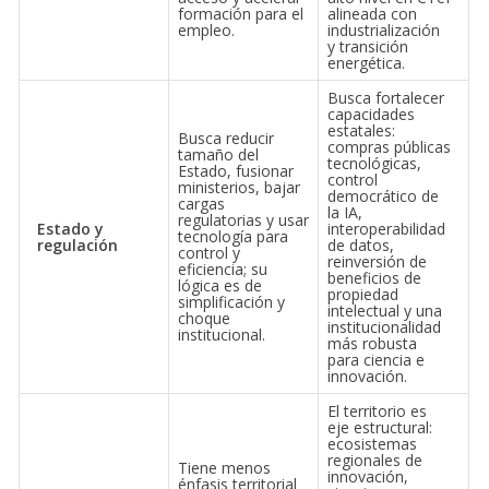
formación para el
alineada con
empleo.
industrialización
y transición
energética.
Busca fortalecer
capacidades
estatales:
Busca reducir
compras públicas
tamaño del
tecnológicas,
Estado, fusionar
control
ministerios, bajar
democrático de
cargas
la IA,
regulatorias y usar
Estado y
interoperabilidad
tecnología para
regulación
de datos,
control y
reinversión de
eficiencia; su
beneficios de
lógica es de
propiedad
simplificación y
intelectual y una
choque
institucionalidad
institucional.
más robusta
para ciencia e
innovación.
El territorio es
eje estructural:
ecosistemas
regionales de
Tiene menos
innovación,
énfasis territorial