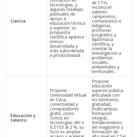
formación en
de CTeI,
tecnologías, y
reconocer
algunas medidas
saberes
puntuales de
campesinos,
apoyo a
Ciencia
comunitarios e
educación técnica
indígenas,
y superior; su
promover
propuesta
posgrados y
científica aparece
diplomacia
menos
científica, y
desarrollada y
orientar la
más subordinada
investigación a
a productividad.
problemas
sociales,
ambientales y
territoriales.
Propone
educación
Propone
superior pública
Universidad Virtual
articulada con
en Casa,
los territorios,
conectividad y
gratuidad,
computadores
multicampus,
gratis, ciclos
formación
Educación y
cortos en
integral,
talento
tecnologías 4RI e
fortalecimiento
ICETEX al 2 %; su
del magisterio y
foco es ampliar
formación de
acceso y acelerar
alto nivel en CTeI