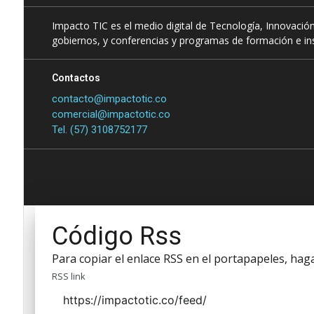
Impacto TIC es el medio digital de Tecnología, Innovación
gobiernos, y conferencias y programas de formación e ins
Contactos
contacto@impactotic.co
comercial@impactotic.co
Tel. (57) 3108752177
Código Rss
Para copiar el enlace RSS en el portapapeles, haga 
RSS link