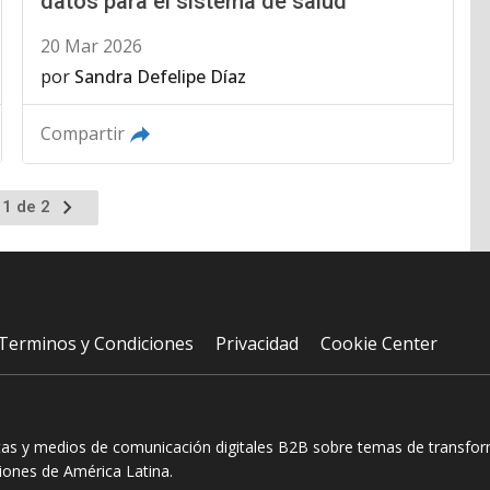
datos para el sistema de salud
20 Mar 2026
por
Sandra Defelipe Díaz
Compartir
Ir
 1 de 2
a
la
página
siguiente
Terminos y Condiciones
Privacidad
Cookie Center
tas y medios de comunicación digitales B2B sobre temas de transform
ciones de América Latina.