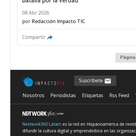
batalla por la verdad
08 Abr 2026
por
Redacción Impacto TIC
Compartir
Página
Suscríbete
Nosotros
Periodistas
Etiquetas
Rss Feed
es la red en Hispanoamérica de revis
Nextwork360 Latam
difundir la cultura digital y emprendedora en las organiza