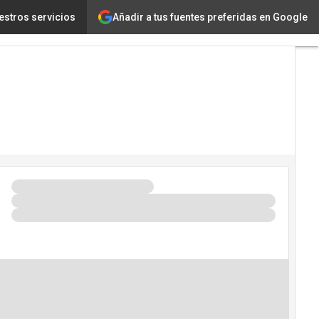
Añadir a tus fuentes preferidas en Google
 procesos empresariales
estros servicios
Tecnología
Innovación
Ciencia
Inteligencia
Artificial
Ciberseguridad
Calendario
de
Eventos
TIC 2026