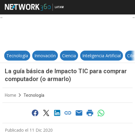
La guía básica de Impacto TIC pa
Tecnología
Innovación
Ciencia
Inteligencia Artificial
Cib
La guía básica de Impacto TIC para comprar
computador (o armarlo)
Home
Tecnología
Publicado el 11 Dic 2020