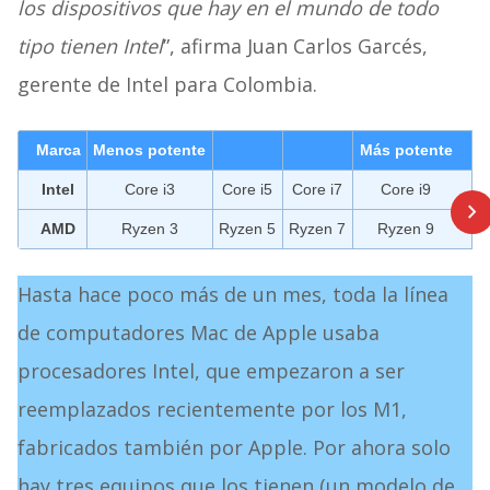
los dispositivos que hay en el mundo de todo
tipo tienen Intel
”, afirma Juan Carlos Garcés,
gerente de Intel para Colombia.
Marca
Menos potente
Más potente
Intel
Core i3
Core i5
Core i7
Core i9
AMD
Ryzen 3
Ryzen 5
Ryzen 7
Ryzen 9
Hasta hace poco más de un mes, toda la línea
de computadores Mac de Apple usaba
procesadores Intel, que empezaron a ser
reemplazados recientemente por los M1,
fabricados también por Apple. Por ahora solo
hay tres equipos que los tienen (un modelo de