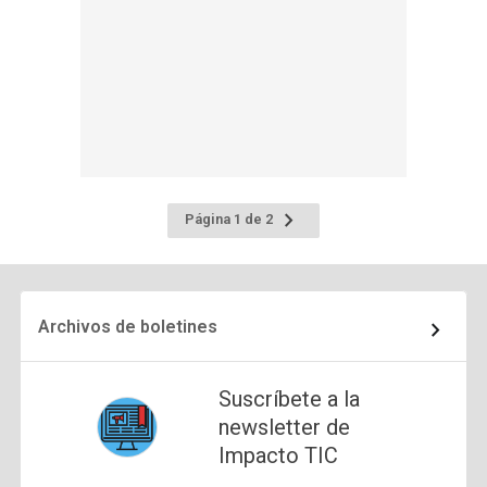
Ir
Página 1 de 2
a
la
página
siguiente
Archivos de boletines
Suscríbete a la
newsletter de
Impacto TIC