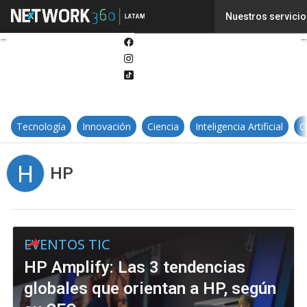
Twitter
Nuestros servicio
Linkedin
Facebook
Instagram
Tiktok
Tecnología
Innovación
Ciencia
Inteligencia Artificial
C
H
HP
EVENTOS TIC
HP Amplify: Las 3 tendencias
globales que orientan a HP, según