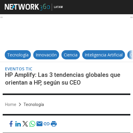
HP Amplify: Las 3 tendencias glo
Tecnología
Innovación
Ciencia
Inteligencia Artificial
C
EVENTOS TIC
HP Amplify: Las 3 tendencias globales que
orientan a HP, según su CEO
Home
Tecnología