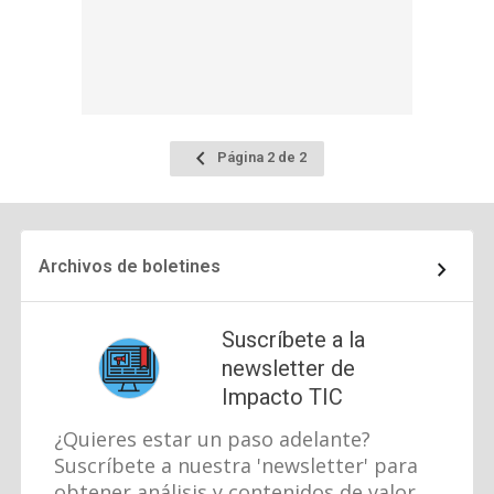
Ir
Página 2 de 2
a
la
página
anterior
Archivos de boletines
Suscríbete a la
newsletter de
Impacto TIC
¿Quieres estar un paso adelante?
Suscríbete a nuestra 'newsletter' para
obtener análisis y contenidos de valor