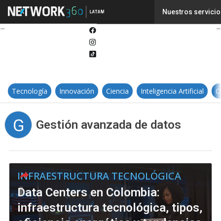
Twitter
Nuestros servicio
Linkedin
Facebook
Instagram
Tiktok
Tecnología
Innovación
Ciencia
Inteligencia Artificial
C
G
Gestión avanzada de datos
INFRAESTRUCTURA TECNOLÓGICA
Data Centers en Colombia:
infraestructura tecnológica, tipos,