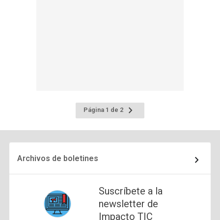
Ir
Página 1 de 2
a
la
página
siguiente
Archivos de boletines
Suscríbete a la
newsletter de
Impacto TIC